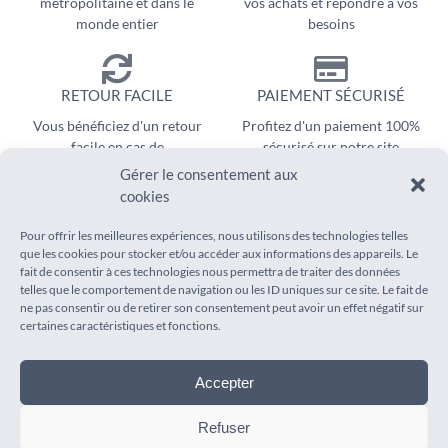
métropolitaine et dans le
vos achats et répondre à vos
monde entier
besoins
RETOUR FACILE
PAIEMENT SÉCURISÉ
Vous bénéficiez d'un retour
Profitez d'un paiement 100%
facile en cas de
sécurisé sur notre site
remboursement
Gérer le consentement aux
cookies
Pour offrir les meilleures expériences, nous utilisons des technologies telles
que les cookies pour stocker et/ou accéder aux informations des appareils. Le
fait de consentir à ces technologies nous permettra de traiter des données
telles que le comportement de navigation ou les ID uniques sur ce site. Le fait de
ne pas consentir ou de retirer son consentement peut avoir un effet négatif sur
INFORMATIONS
AIDE
certaines caractéristiques et fonctions.
Mentions légales
Suivi de commande
Conditions générales de vente
Foire aux questions
Accepter
Politique de confidentialité
Livraison
Remboursement & Retours
Contact
Refuser