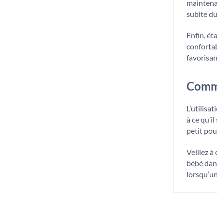
maintena
subite du
Enfin, ét
confortab
favorisan
Comme
L’utilisa
à ce qu’i
petit pou
Veillez à
bébé dans
lorsqu’un 