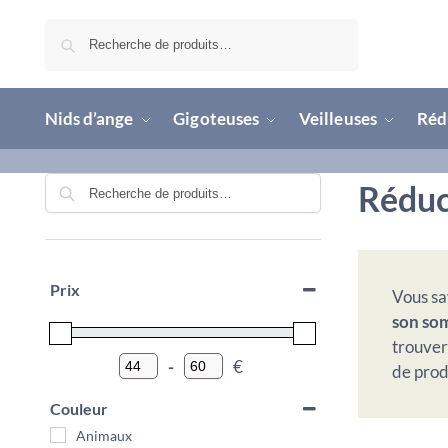
Recherche
Nids d’ange
Gigoteuses
Veilleuses
Rédu
Recherche
Réduc
Prix
Vous sav
son so
trouver
-
€
de prod
Minimum Price
Maximum Price
Couleur
Animaux