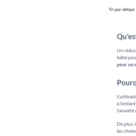
Qu’es
Un réduct
bébé pour
pour un 
Pourq
L’utilisa
à l’enfan
l’anxiété
De plus, 
les chute