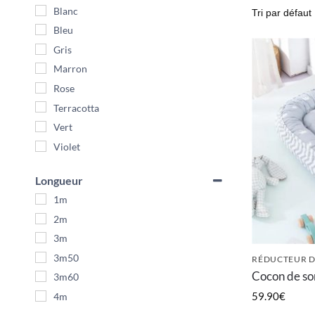
Blanc
Bleu
Gris
Marron
Rose
Terracotta
Vert
Violet
Longueur
1m
2m
3m
3m50
RÉDUCTEUR D
Cocon de so
3m60
59.90
€
4m