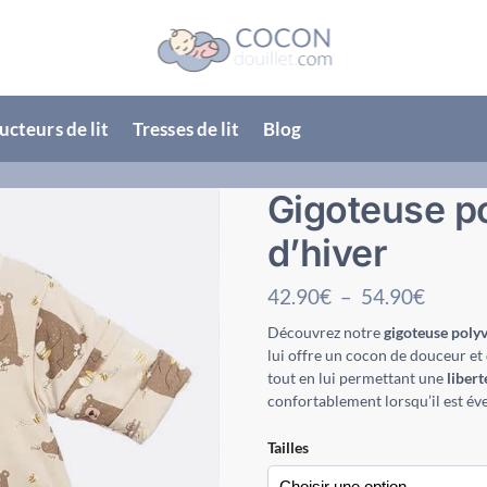
cteurs de lit
Tresses de lit
Blog
Gigoteuse p
d’hiver
42.90
€
–
54.90
€
Découvrez notre
gigoteuse poly
lui offre un cocon de douceur et 
tout en lui permettant une
liber
confortablement lorsqu’il est évei
Tailles