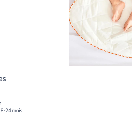
es
m
 18-24 mois