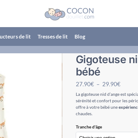
cteurs de lit
Tresses de lit
Blog
Gigoteuse ni
bébé
27.90
€
–
29.90
€
La gigoteuse nid d’ange est spé
sérénité et confort pour les péri
offre à votre bébé une
expérienc
chaudes.
Tranche d'âge