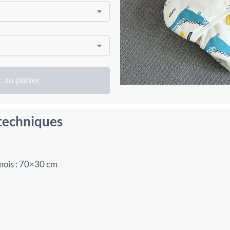
r au panier
 techniques
mois : 70×30 cm