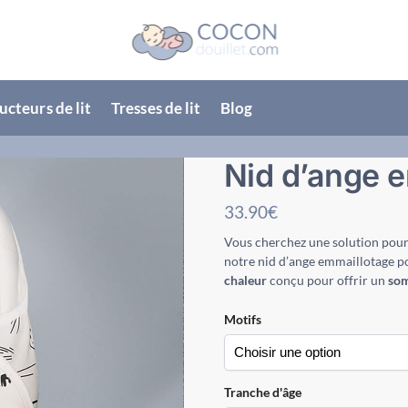
cteurs de lit
Tresses de lit
Blog
Nid d’ange 
33.90
€
Vous cherchez une solution pour
notre nid d’ange emmaillotage p
chaleur
conçu pour offrir un
som
Motifs
Tranche d'âge