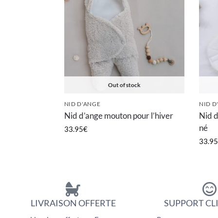
Out of stock
NID D'ANGE
NID D
Nid d’ange mouton pour l’hiver
Nid d
né
33.95
€
33.95
LIVRAISON OFFERTE
SUPPORT CLI