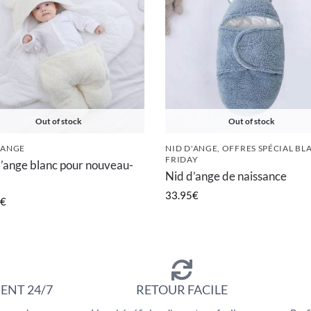
Out of stock
Out of stock
'ANGE
NID D'ANGE
,
OFFRES SPÉCIAL BL
FRIDAY
’ange blanc pour nouveau-
Nid d’ange de naissance
33.95
€
€
ENT 24/7
RETOUR FACILE