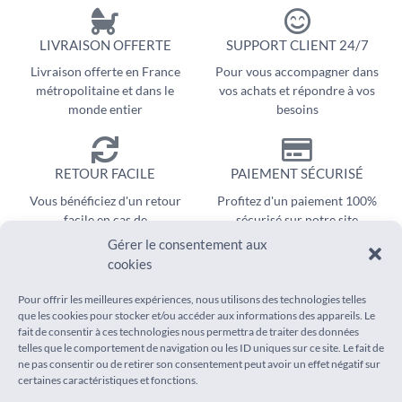
LIVRAISON OFFERTE
SUPPORT CLIENT 24/7
Livraison offerte en France
Pour vous accompagner dans
métropolitaine et dans le
vos achats et répondre à vos
monde entier
besoins
RETOUR FACILE
PAIEMENT SÉCURISÉ
Vous bénéficiez d'un retour
Profitez d'un paiement 100%
facile en cas de
sécurisé sur notre site
remboursement
Gérer le consentement aux
cookies
Pour offrir les meilleures expériences, nous utilisons des technologies telles
que les cookies pour stocker et/ou accéder aux informations des appareils. Le
fait de consentir à ces technologies nous permettra de traiter des données
telles que le comportement de navigation ou les ID uniques sur ce site. Le fait de
ne pas consentir ou de retirer son consentement peut avoir un effet négatif sur
INFORMATIONS
AIDE
certaines caractéristiques et fonctions.
Mentions légales
Suivi de commande