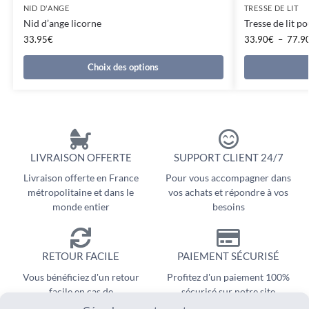
NID D'ANGE
TRESSE DE LIT
Nid d’ange licorne
Tresse de lit po
33.95
€
33.90
€
–
77.9
Choix des options
LIVRAISON OFFERTE
SUPPORT CLIENT 24/7
Livraison offerte en France
Pour vous accompagner dans
métropolitaine et dans le
vos achats et répondre à vos
monde entier
besoins
RETOUR FACILE
PAIEMENT SÉCURISÉ
Vous bénéficiez d'un retour
Profitez d'un paiement 100%
facile en cas de
sécurisé sur notre site
remboursement