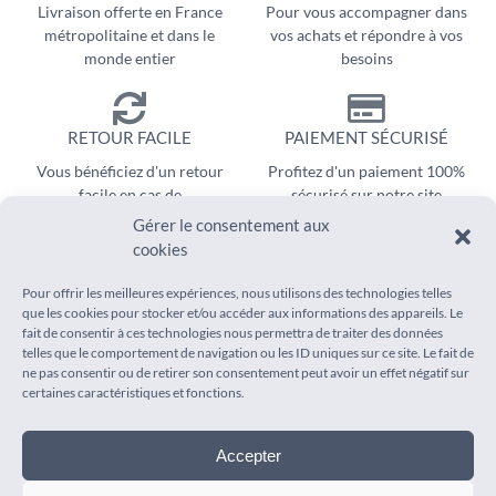
Livraison offerte en France
Pour vous accompagner dans
métropolitaine et dans le
vos achats et répondre à vos
monde entier
besoins
RETOUR FACILE
PAIEMENT SÉCURISÉ
Vous bénéficiez d'un retour
Profitez d'un paiement 100%
facile en cas de
sécurisé sur notre site
remboursement
Gérer le consentement aux
cookies
Pour offrir les meilleures expériences, nous utilisons des technologies telles
que les cookies pour stocker et/ou accéder aux informations des appareils. Le
fait de consentir à ces technologies nous permettra de traiter des données
telles que le comportement de navigation ou les ID uniques sur ce site. Le fait de
ne pas consentir ou de retirer son consentement peut avoir un effet négatif sur
INFORMATIONS
AIDE
certaines caractéristiques et fonctions.
Mentions légales
Suivi de commande
Conditions générales de vente
Foire aux questions
Accepter
Politique de confidentialité
Livraison