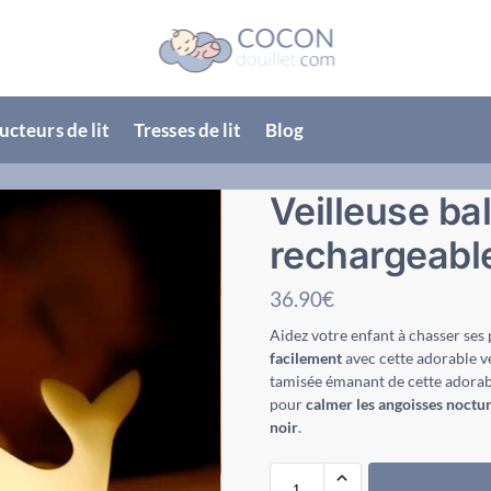
cteurs de lit
Tresses de lit
Blog
Veilleuse ba
rechargeabl
36.90
€
Aidez votre enfant à chasser ses 
facilement
avec cette adorable v
tamisée émanant de cette adorab
pour
calmer les angoisses noctu
noir
.