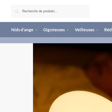
Recherche
Nids d’ange
Gigoteuses
Veilleuses
Rédu