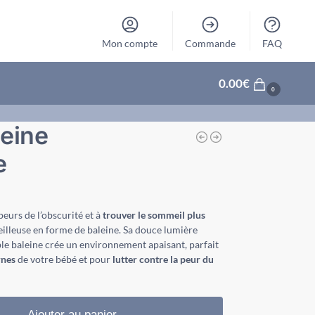
Mon compte
Commande
FAQ
0.00
€
0
leine
e
peurs de l’obscurité et à
trouver le sommeil plus
eilleuse en forme de baleine. Sa douce lumière
le baleine crée un environnement apaisant, parfait
rnes
de votre bébé et pour
lutter contre la peur du
Ajouter au panier