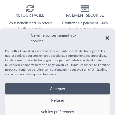
RETOUR FACILE
PAIEMENT SÉCURISÉ
Vous bénéficiez d'un retour
Profitez d'un paiement 100%
facile en cas de
sécurisé sur notre site
remboursement
Gérer le consentement aux
cookies
Pour offrir les meilleures expériences, nous utilisons des technologies telles
que les cookies pour stocker et/ou accéder aux informations des appareils. Le
fait de consentir à ces technologies nous permettra de traiter des données
telles que le comportement de navigation ou les ID uniques sur ce site. Le fait de
ne pas consentir ou de retirer son consentement peut avoir un effet négatif sur
INFORMATIONS
AIDE
certaines caractéristiques et fonctions.
Mentions légales
Suivi de commande
Conditions générales de vente
Foire aux questions
Accepter
Politique de confidentialité
Livraison
Remboursement & Retours
Contact
Refuser
Voir les préférences