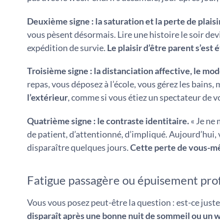
Deuxième signe : la saturation et la perte de plaisir
vous pèsent désormais. Lire une histoire le soir de
expédition de survie.
Le plaisir d’être parent s’est
Troisième signe : la distanciation affective, le mod
repas, vous déposez à l’école, vous gérez les bains, 
l’extérieur
, comme si vous étiez un spectateur de v
Quatrième signe : le contraste identitaire.
« Je ne 
de patient, d’attentionné, d’impliqué. Aujourd’hui, 
disparaître quelques jours.
Cette perte de vous-mêm
Fatigue passagère ou épuisement pro
Vous vous posez peut-être la question : est-ce just
disparaît après une bonne nuit de sommeil ou un 