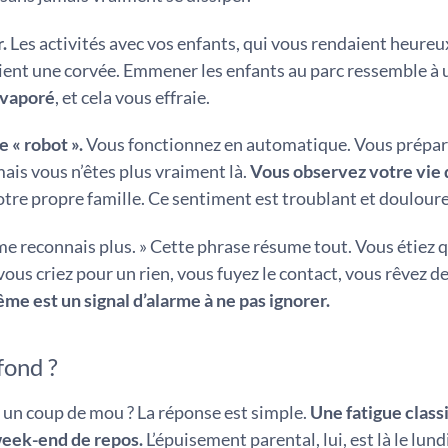
.
Les activités avec vos enfants, qui vous rendaient heureu
vient une corvée. Emmener les enfants au parc ressemble à 
 évaporé
, et cela vous effraie.
e « robot ».
Vous fonctionnez en automatique. Vous prépar
mais vous n’êtes plus vraiment là.
Vous observez votre vie 
otre propre famille. Ce sentiment est troublant et doulour
me reconnais plus. » Cette phrase résume tout. Vous étiez 
vous criez pour un rien, vous fuyez le contact, vous rêvez d
e est un signal d’alarme à ne pas ignorer.
fond ?
e un coup de mou ? La réponse est simple.
Une fatigue class
week-end de repos.
L’épuisement parental, lui, est là le lun