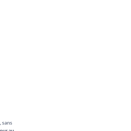
, sans
jour au