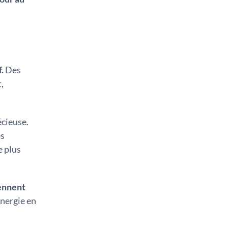
.
Des
,
écieuse.
es
e plus
iennent
énergie en