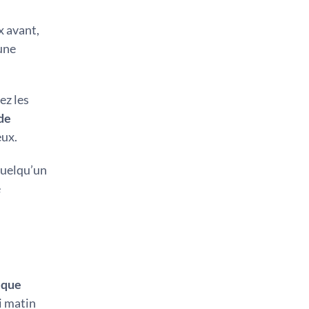
x avant,
une
ez les
de
eux.
quelqu’un
e
ique
di matin