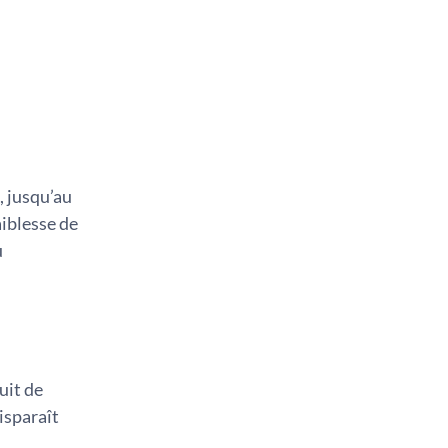
, jusqu’au
aiblesse de
u
uit de
isparaît