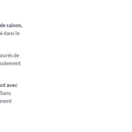
de saison,
é dans le
tourés de
isolement
nt avec
Sans
nnent