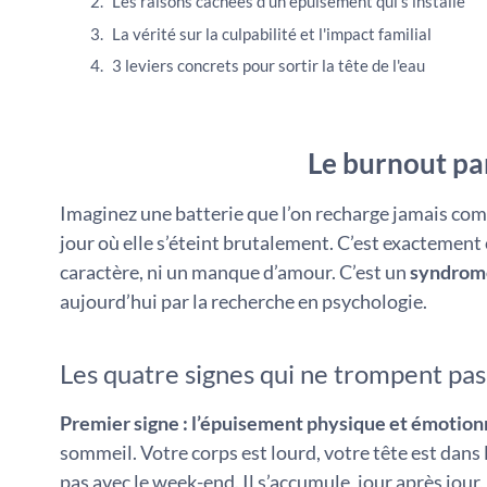
Les raisons cachées d'un épuisement qui s'installe
La vérité sur la culpabilité et l'impact familial
3 leviers concrets pour sortir la tête de l'eau
Le burnout par
Imaginez une batterie que l’on recharge jamais com
jour où elle s’éteint brutalement. C’est exactement 
caractère, ni un manque d’amour. C’est un
syndrome
aujourd’hui par la recherche en psychologie.
Les quatre signes qui ne trompent pas
Premier signe : l’épuisement physique et émotion
sommeil. Votre corps est lourd, votre tête est dans l
pas avec le week-end. Il s’accumule, jour après jour,