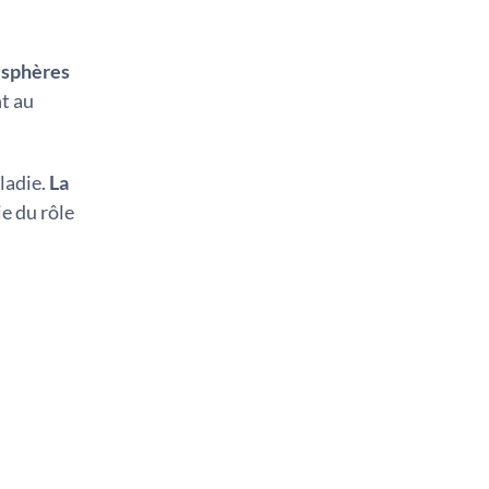
 sphères
nt au
ladie.
La
ie du rôle