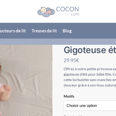
cteurs de lit
Tresses de lit
Blog
Gigoteuse ét
29.95
€
Offrez à votre petite princesse
c
gigoteuse d’été pour bébé fille. 
cette turbulette sans manches e
douceur grâce à son tissu naturel
Motifs