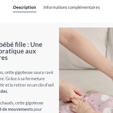
Description
Informations complémentaires
ébé fille : Une
 pratique aux
res
ns, cette gigoteuse saura ravir
être. Grâce à sa fermeture
r et la retirer en un clin d’œil
ides
.
s chauds, cette gigoteuse
rté de mouvements
pour