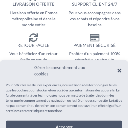
LIVRAISON OFFERTE
SUPPORT CLIENT 24/7
Livraison offerte en France
Pour vous accompagner dans
métropolitaine et dans le
vos achats et répondre à vos
monde entier
besoins
RETOUR FACILE
PAIEMENT SÉCURISÉ
Vous bénéficiez d'un retour
Profitez d'un paiement 100%
facile en cas de
sécurisé sur notre site
remboursement
Gérer le consentement aux
cookies
Pour offrir les meilleures expériences, nous utilisons des technologies telles
que les cookies pour stocker et/ou accéder aux informations des appareils. Le
fait de consentir à ces technologies nous permettra de traiter des données
telles que le comportement de navigation ou les ID uniques sur ce site. Le fait de
ne pas consentir ou de retirer son consentement peut avoir un effet négatif sur
INFORMATIONS
AIDE
certaines caractéristiques et fonctions.
Mentions légales
Suivi de commande
Conditions générales de vente
Foire aux questions
Accepter